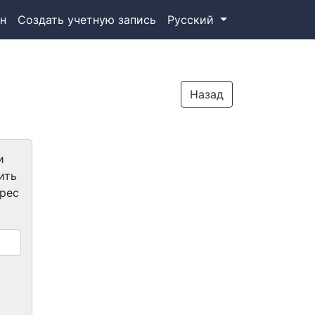
(current)
Языковое меню:
н
Создать учетную запись
Русский
Назад
и
ить
рес